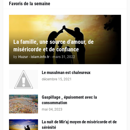
Favoris de la semaine
La famille, une source d'amour, de
miséricorde et de confiance
by
Huzur - islam.info.tr
-
mars 31, 2022
Le musulman est chaleureux
décembre 15, 2021
Gaspillage _ épuisement avec la
consommation
mai 04, 2023
La nuit de Mir'aj moyen de miséricorde et de
sérénité